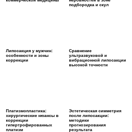
коммерческой медицины
неровностей в зоне
подбородка и скул
Липосакция у мужчин:
Сравнение
особенности и зоны
ультразвуковой и
коррекции
вибрационной липосакции
высокой точности
Платизмопластика:
Эстетическая симметрия
хирургические нюансы в
после липосакции:
коррекции
методики
гипертрофированных
прогнозирования
платизм
результата