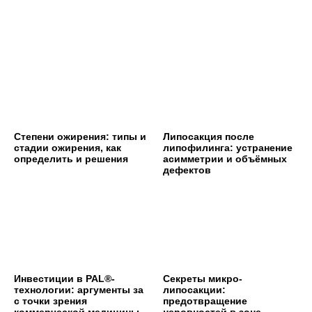
Степени ожирения: типы и
Липосакция после
стадии ожирения, как
липофилинга: устранение
определить и решения
асимметрии и объёмных
дефектов
Инвестиции в PAL®-
Секреты микро-
технологии: аргументы за
липосакции:
с точки зрения
предотвращение