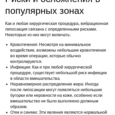
популярных зонах
Как и любая хирургическая процедура, вибрационная
липосакция связана с определенными рисками.
Некоторые из них могут включать:
Кровотечения: Несмотря на минимальное
воздействие, возможны небольшие кровотечения
во время операции, которые обычно
контролируются.
Инфекции: Как и при любой хирургической
процедуре, существует небольшой риск инфекции
в области вмешательства.
Неравномерное распределение жира: Иногда
Остались вопросы?
после липосакции могут появляться небольшие
бугорки или неровности на коже, особенно если
Отправьте свои контакты, и наш
специалист свяжется с вами в ближайшее
вмешательство не было выполнено должным
время
образом.
Имя
Отек и синяки: Эти явления являются нормальной