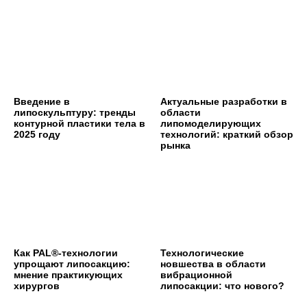
Введение в
Актуальные разработки в
липоскульптуру: тренды
области
контурной пластики тела в
липомоделирующих
2025 году
технологий: краткий обзор
рынка
Как PAL®-технологии
Технологические
упрощают липосакцию:
новшества в области
мнение практикующих
вибрационной
хирургов
липосакции: что нового?