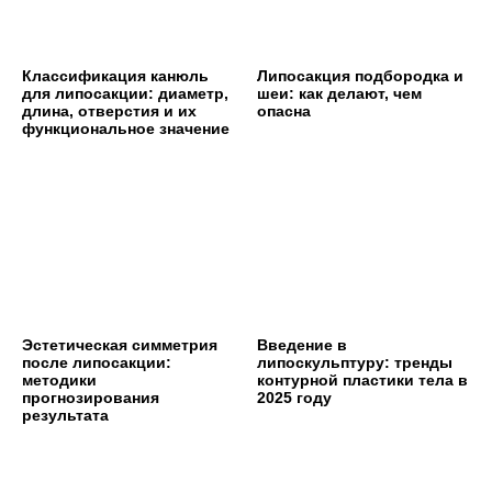
Классификация канюль
Липосакция подбородка и
для липосакции: диаметр,
шеи: как делают, чем
длина, отверстия и их
опасна
функциональное значение
Эстетическая симметрия
Введение в
после липосакции:
липоскульптуру: тренды
методики
контурной пластики тела в
прогнозирования
2025 году
результата