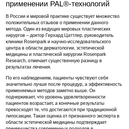
применении PAL®-технологий
Остались вопросы?
В России и мировой практике существует множество
положительных отзывов о применении данного
Отправьте свои контакты, и наш
метода. Один из ведущих мировых пластических
специалист свяжется с вами в ближайшее
время
хирургов – доктор Герхард Цаттлер, руководитель
Имя
клиники Rosenpark и научно-исследовательского
центра в области дерматологии, эстетической
медицины и пластической хирургии Rosenpark
Research, отмечает существенную разницу в
Телефон
результатах лечения.
+7
По его наблюдениям, пациенты чувствуют себя
значительно лучше после процедур, а эффективность
применяемых методов заметно выше. Он
Отправить
подчеркивает, что уровень удовлетворенности
пациентов возрастает, а конечные результаты
превосходят те, что достигаются при традиционной
липосакции. Такая оценка от признанного эксперта в
области эстетической медицины подтверждает
преимущества современных подходов в