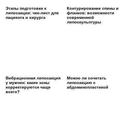
Этапы подготовки к
Контурирование спины и
липосакции: чек-лист для
фланков: возможности
пациента и хирурга
современной
липоскульптуры
Вибрационная липосакция
Можно ли сочетать
у мужчин: какие зоны
липосакцию с
корректируются чаще
абдоминопластикой
всего?