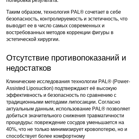
полировка результата.
Таким образом, технология PAL® сочетает в себе
безопасность, контролируемость и эстетичность, что
выводит ее в число самых современных и
востребованных методов коррекции фигуры в
эстетической хирургии.
Отсутствие противопоказаний и
недостатков
Остались вопросы?
Клинические исследования технологии PAL® (Power-
Assisted Liposuction) подтверждают её высокую
Отправьте свои контакты, и наш
эффективность и безопасность по сравнению с
специалист свяжется с вами в ближайшее
время
традиционными методами липосакции. Согласно
Имя
актуальным данным, использование PAL® позволяет
добиться значительного снижения травматичности
процедуры: повреждение сосудов уменьшается на
40%, что не только минимизирует кровопотерю, но и
Телефон
способствует более комфортному