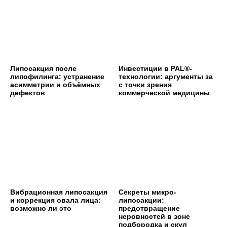
Липосакция после
Инвестиции в PAL®-
липофилинга: устранение
технологии: аргументы за
асимметрии и объёмных
с точки зрения
дефектов
коммерческой медицины
Вибрационная липосакция
Секреты микро-
и коррекция овала лица:
липосакции:
возможно ли это
предотвращение
неровностей в зоне
подбородка и скул