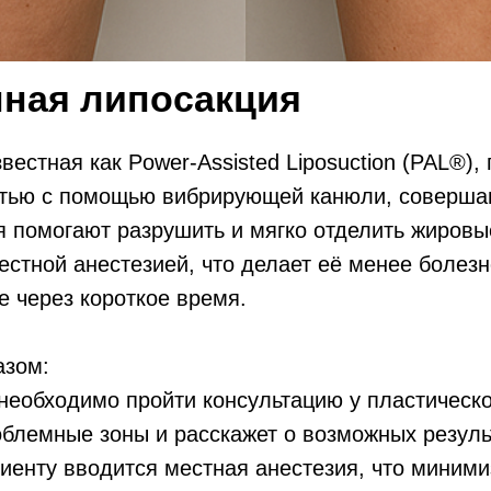
нная липосакция
звестная как Power-Assisted Liposuction (PAL®)
стью с помощью вибрирующей канюли, соверша
 помогают разрушить и мягко отделить жировые
естной анестезией, что делает её менее болез
е через короткое время.
азом:
необходимо пройти консультацию у пластическо
облемные зоны и расскажет о возможных результ
циенту вводится местная анестезия, что миним