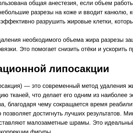
ользована общая анестезия, если объем работы
 небольшие разрезы на коже и вводит канюлю, к
эффективно разрушить жировые клетки, которы
даления необходимого объема жира разрезы за
язки. Это помогает снизить отёки и ускорить 
ационной липосакции
осакция) — это современный метод удаления 
ию тканей, что делает его одним из наиболее
на, благодаря чему сокращается время реабили
о позволяет достигнуть лучших результатов. 
ставляют малозаметные шрамы. Это идеальный
 коррекции фигуры.