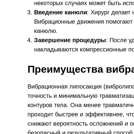
некоторых случаях может быть исп
Введение канюли
: Хирург делает
Вибрационные движения помогают 
канюлю.
Завершение процедуры
: После у
накладываются компрессионные пов
Преимущества вибр
Вибрационная липосакция (вибролип
точность и минимальную травматизац
контуров тела. Она менее травматич
проходит быстрее и эффективнее, чт
снижают вероятность осложнений и о
безопасный и результативный способ